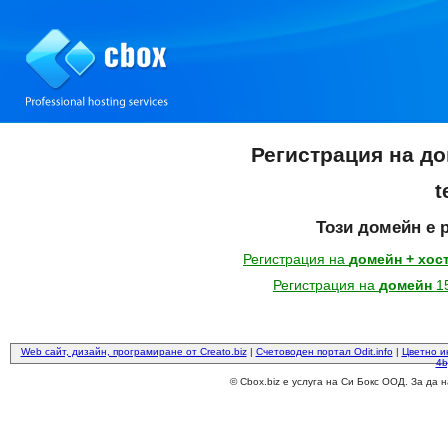
Регистрация на до
t
Този домейн е 
Регистрация на
домейн + хос
Регистрация на
домейн
15
Web сайт, дизайн, програмиране от Creato.biz
|
Счетоводен портал Odit.info
|
Цветно и
4b
© Cbox.biz е услуга на Си Бокс ООД. За да